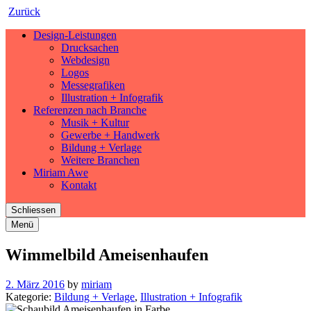
Zurück
Design-Leistungen
Drucksachen
Webdesign
Logos
Messegrafiken
Illustration + Infografik
Referenzen nach Branche
Musik + Kultur
Gewerbe + Handwerk
Bildung + Verlage
Weitere Branchen
Miriam Awe
Kontakt
Schliessen
Menü
Wimmelbild Ameisenhaufen
2. März 2016
by
miriam
Kategorie:
Bildung + Verlage
,
Illustration + Infografik