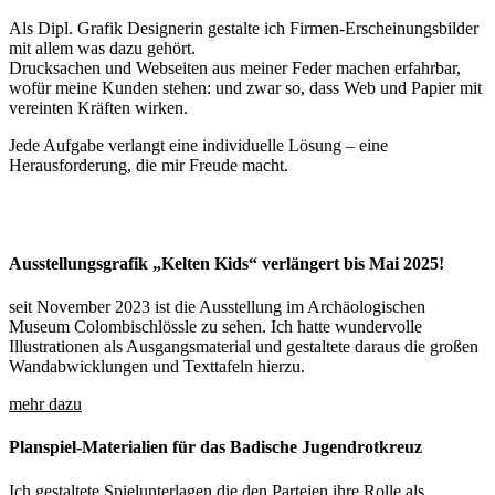
Als Dipl. Grafik Designerin gestalte ich Firmen-Erscheinungsbilder
mit allem was dazu gehört.
Drucksachen und Webseiten aus meiner Feder machen erfahrbar,
wofür meine Kunden stehen: und zwar so, dass Web und Papier mit
vereinten Kräften wirken.
Jede Aufgabe verlangt eine individuelle Lösung – eine
Herausforderung, die mir Freude macht.
"Frau Awe hat mit viel Kreativität zum
„Beeindruckend finde ich die Fähigkeit
"Die Grafiken finde ich allesamt sehr
"... Frau Awe hat hat uns wundervolle
"Frau Awe ist aus meiner Sicht: – sehr
"...Ihre grafische Werke sind kein
gelungenen Erscheinungsbild von
von Miriam Awe, zuzuhören, unsere
gelungen – vielen Dank! Es hat Spaß
Grafiken erstellt, die die Seminarinhalte
kreativ / hat tolle Ideen – sehr
Selbstzweck, sondern auf den Markt
Ausstellungsgrafik „Kelten Kids“ verlängert bis Mai 2025!
AsMoPLAST beigetragen. Mit Ihrer Hilfe
Vorstellungen zu erfassen… Ihre
gemacht, mit den Unterlagen zu
anschaulich verdeutlichten..."
zuverlässig – sehr kooperativ"
und die vorgegebene Markenstrategie
seit November 2023 ist die Ausstellung im Archäologischen
Museum Colombischlössle zu sehen. Ich hatte wundervolle
haben wir ein durchgängiges Konzept
Lösungen finde ich stets passend und
arbeiten!"
ausgerichtet."
Lena Schröcker, Projektreferentin beim Deutschen
Dr. Reinhold Haug, Mathematisches Institut, PH
Illustrationen als Ausgangsmaterial und gestaltete daraus die großen
für unsere Werbemaßnahmen
durchdacht.“
Wandabwicklungen und Texttafeln hierzu.
Sascha Wehrle, context – conception & realisation
Marina Leibfried, leibfried-prozessbegleitung.de
Forstwirtschaftsrat
Freiburg
gefunden..."
mehr dazu
Roland Reichel, Reichel Abwassertechnik
Simon Zügel, AsMoPLAST Engineering GmbH
Planspiel-Materialien für das Badische Jugendrotkreuz
Ich gestaltete Spielunterlagen die den Parteien ihre Rolle als