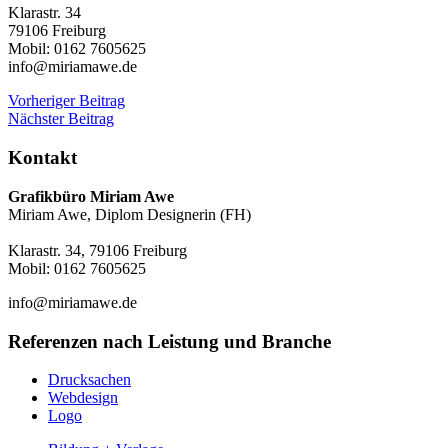
Klarastr. 34
79106 Freiburg
Mobil: 0162 7605625
info@miriamawe.de
Beitragsnavigation
Vorheriger
Vorheriger Beitrag
Nächster
Beitrag
Nächster Beitrag
Beiträg
Kontakt
Grafikbüro Miriam Awe
Miriam Awe, Diplom Designerin (FH)
Klarastr. 34, 79106 Freiburg
Mobil: 0162 7605625
info@miriamawe.de
Referenzen nach Leistung und Branche
Drucksachen
Webdesign
Logo