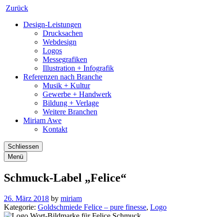
Zurück
Design-Leistungen
Drucksachen
Webdesign
Logos
Messegrafiken
Illustration + Infografik
Referenzen nach Branche
Musik + Kultur
Gewerbe + Handwerk
Bildung + Verlage
Weitere Branchen
Miriam Awe
Kontakt
Schliessen
Menü
Schmuck-Label „Felice“
26. März 2018
by
miriam
Kategorie:
Goldschmiede Felice – pure finesse
,
Logo